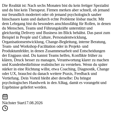
Die Realität ist: Nach sechs Monaten bist du kein fertiger Spezialist
und du bist kein Therapeut. Firmen merken aber schnell, ob jemand
nur freundlich moderiert oder ob jemand psychologisch sauber
hinschauen kann und dadurch echte Probleme lösbar macht. Mit
dem Lehrgang bist du besonders anschlussfähig für Rollen, in denen
du Menschen, Teams und Führungskräfte unterstützt und
gleichzeitig Delivery und Business im Blick behältst. Das passt zum
Beispiel in People und Culture, Personalentwicklung,
Organisationsentwicklung, Change-Begleitung, interne Beratung,
Team- und Workshop-Facilitation oder in Projekt- und
Produktumfelder, in denen Zusammenarbeit und Entscheidungen
der Engpass sind. Du kannst Teams helfen, Konflikte früher zu
klären, Druck besser zu managen, Verantwortung klarer zu machen
und Kundenbedürfnisse realistischer zu verstehen. Wenn du später
stärker in eine Richtung willst, etwa Coaching, Diagnostik, Change
oder UX, brauchst du danach weitere Praxis, Feedback und
Vertiefung. Dein Vorteil bleibt aber derselbe: Du bringst
psychologisches Handwerk in den Alltag, damit es vorangeht und
Ergebnisse geliefert werden.
Nächster Start
17.08.2026