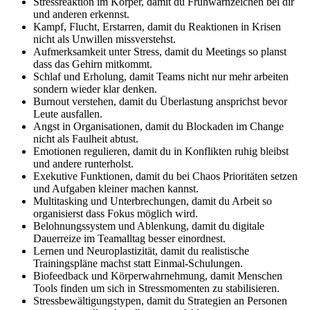
Stressreaktion im Körper, damit du Frühwarnzeichen bei dir
und anderen erkennst.
Kampf, Flucht, Erstarren, damit du Reaktionen in Krisen
nicht als Unwillen missverstehst.
Aufmerksamkeit unter Stress, damit du Meetings so planst
dass das Gehirn mitkommt.
Schlaf und Erholung, damit Teams nicht nur mehr arbeiten
sondern wieder klar denken.
Burnout verstehen, damit du Überlastung ansprichst bevor
Leute ausfallen.
Angst in Organisationen, damit du Blockaden im Change
nicht als Faulheit abtust.
Emotionen regulieren, damit du in Konflikten ruhig bleibst
und andere runterholst.
Exekutive Funktionen, damit du bei Chaos Prioritäten setzen
und Aufgaben kleiner machen kannst.
Multitasking und Unterbrechungen, damit du Arbeit so
organisierst dass Fokus möglich wird.
Belohnungssystem und Ablenkung, damit du digitale
Dauerreize im Teamalltag besser einordnest.
Lernen und Neuroplastizität, damit du realistische
Trainingspläne machst statt Einmal-Schulungen.
Biofeedback und Körperwahrnehmung, damit Menschen
Tools finden um sich in Stressmomenten zu stabilisieren.
Stressbewältigungstypen, damit du Strategien an Personen