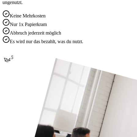
ungenutzt.
Keine Mehrkosten
Nur 1x Papierkram
Abbruch jederzeit möglich
Es wird nur das bezahlt, was du nutzt.
5
1
4
2
3