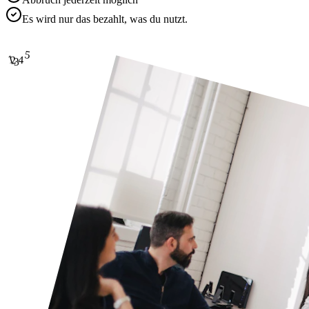
Es wird nur das bezahlt, was du nutzt.
5
1
4
2
3