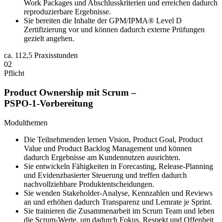
Work Packages und Abschlusskriterien und erreichen dadurch
reproduzierbare Ergebnisse.
Sie bereiten die Inhalte der GPM/IPMA® Level D
Zertifizierung vor und können dadurch externe Prüfungen
gezielt angehen.
ca.
112,5 Praxisstunden
02
Pflicht
Product Ownership mit Scrum –
PSPO‑1‑Vorbereitung
Modulthemen
Die Teilnehmenden lernen Vision, Product Goal, Product
Value und Product Backlog Management und können
dadurch Ergebnisse am Kundennutzen ausrichten.
Sie entwickeln Fähigkeiten in Forecasting, Release‑Planning
und Evidenzbasierter Steuerung und treffen dadurch
nachvollziehbare Produktentscheidungen.
Sie wenden Stakeholder‑Analyse, Kennzahlen und Reviews
an und erhöhen dadurch Transparenz und Lernrate je Sprint.
Sie trainieren die Zusammenarbeit im Scrum Team und leben
die Scrum‑Werte, um dadurch Fokus, Respekt und Offenheit