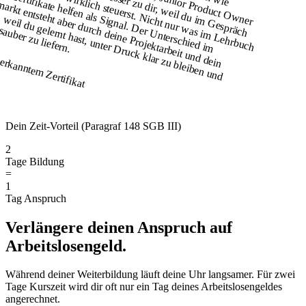
ak
rs seid
O
u
k
eid
n
d
tk
o
er d
an
n
llen
b
u
w
ie Z
A
ro
d
ate h
ark
T
er
im
ch
ls S
 w
.
nerkanntem Zertifikat
Dein Zeit-Vorteil (Paragraf 148 SGB III)
2
Tage Bildung
=
1
Tag Anspruch
Verlängere deinen
Anspruch auf
Arbeitslosengeld.
Während deiner Weiterbildung läuft deine Uhr langsamer. Für zwei
Tage Kurszeit wird dir oft nur ein Tag deines Arbeitslosengeldes
angerechnet.