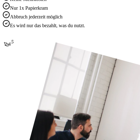
Nur 1x Papierkram
Abbruch jederzeit möglich
Es wird nur das bezahlt, was du nutzt.
5
1
4
2
3